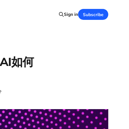
Sign in
Subscribe
 AI如何
？