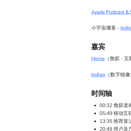
源稀缺与权力集中
23、弹幕量 0、点
Apple Podcast & 
频作者 INDIG
新解“主权个人” / 
INDIGO TALK 
小宇宙播客 -
Indi
- EP24，深度剖析 AI
LIVE / 新解巴拉吉
（完整版）/ INDI
嘉宾
流 - 2024 
INDIGO TALK /
Horse
（詹膑 - 
Indigo
（数字镜像
时间轴
00:32 詹
05:49 移
13:35 推荐
20:49 用