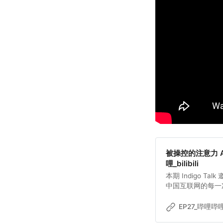
被操控的注意力 AI 
哩_bilibili
本期 Indigo Talk 邀请了老朋友 ‪@im
中国互联网的每一
式 AI 席卷内容
的牛马”，生成式 
EP27_哔哩哔哩_b
被彻底商品化、人