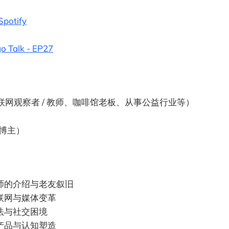
，我们对抗惰性、重拾批判思维，在, 视频播放量
赞数 0、投硬币枚数 0、收藏人数 0、转发人数 1, 视
Spotify
O科技加速站, 作者简介 ，相关视频：儿童注意力训练，
INDIGO LIVE，对谈课代表立正 AI 时代生存指南 /
- EP20，对谈汗青 AI 影视与媒体的未来 / INDIGO TALK
go Talk - EP
27
 Agent 新范式 / INDIGO TALK - EP18，INDIGO
预言，ARK Big Ideas 2025 新解 - 科技趋势投资分享
GO LIVE，INDIGO 的年终巨献 - 重构世界的力量与潮
 精华回顾与 2025 展望，把注意力从自己的身心移开，
 AI 漫聊之智能的进化 - EP13
互联网观察者 / 教师、咖啡馆老板、从事公益行业等）
博主）
膑老师的介绍与老友叙旧
动互联网与媒体变革
算法与社交困境
户及产品与认知塑造