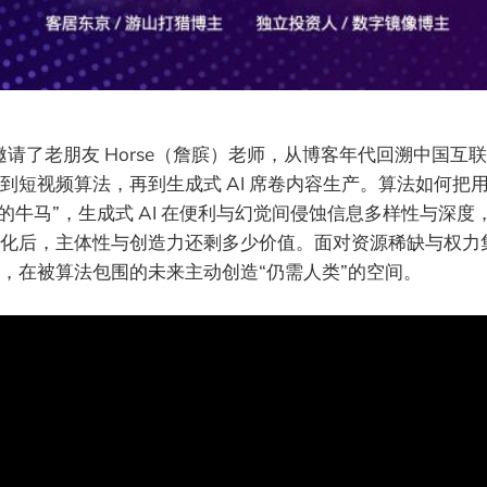
Talk 邀请了老朋友 Horse（詹膑）老师，从博客年代回溯中
到短视频算法，再到生成式 AI 席卷内容生产。算法如何把
工的牛马”，生成式 AI 在便利与幻觉间侵蚀信息多样性与深
化后，主体性与创造力还剩多少价值。面对资源稀缺与权力
，在被算法包围的未来主动创造“仍需人类”的空间。